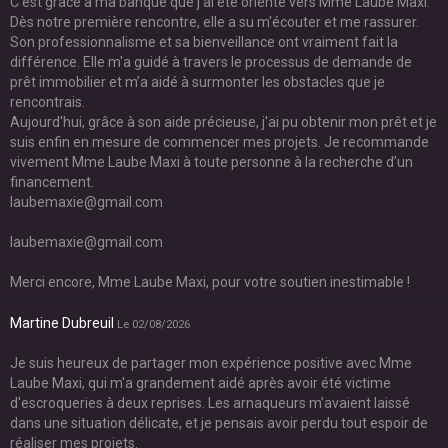
C'est grâce à ma banque que j'ai été orienté vers Mme Laube Maxi.
Dès notre première rencontre, elle a su m'écouter et me rassurer.
Son professionnalisme et sa bienveillance ont vraiment fait la
différence. Elle m'a guidé à travers le processus de demande de
prêt immobilier et m’a aidé à surmonter les obstacles que je
rencontrais.
Aujourd'hui, grâce à son aide précieuse, j'ai pu obtenir mon prêt et je
suis enfin en mesure de commencer mes projets. Je recommande
vivement Mme Laube Maxi à toute personne à la recherche d’un
financement.
laubemaxie@gmail.com
laubemaxie@gmail.com
Merci encore, Mme Laube Maxi, pour votre soutien inestimable !
Martine Dubreuil
Le 02/08/2026
Je suis heureux de partager mon expérience positive avec Mme
Laube Maxi, qui m'a grandement aidé après avoir été victime
d'escroqueries à deux reprises. Les arnaqueurs m’avaient laissé
dans une situation délicate, et je pensais avoir perdu tout espoir de
réaliser mes projets.